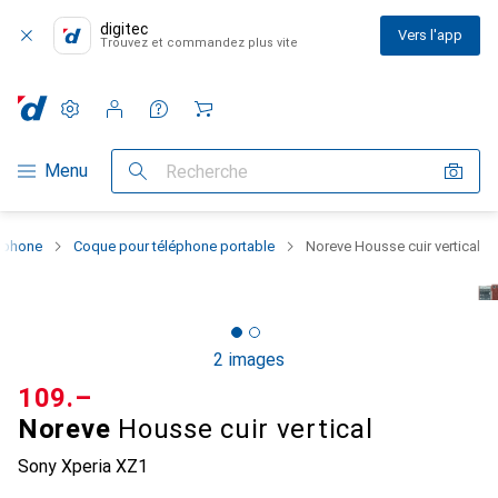
digitec
Vers l'app
Trouvez et commandez plus vite
Paramètres
Compte client
Listes de comparaison
Listes d'envies
Panier
Navigation par catégorie
Menu
Recherche
rtphone
Coque pour téléphone portable
Noreve Housse cuir vertical
2 images
CHF
109.–
Noreve
Housse cuir vertical
Sony Xperia XZ1