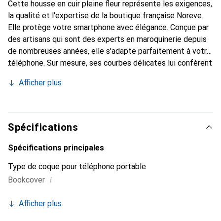
Cette housse en cuir pleine fleur représente les exigences,
la qualité et l'expertise de la boutique française Noreve.
Elle protège votre smartphone avec élégance. Conçue par
des artisans qui sont des experts en maroquinerie depuis
de nombreuses années, elle s'adapte parfaitement à votre
téléphone. Sur mesure, ses courbes délicates lui confèrent
une véritable seconde peau. Elle devient l'accessoire chic
Afficher plus
et indispensable de votre smartphone. Reconnaître
internationalement pour ses produits de haute qualité, la
marque Noreve est un choix sûr pour une clientèle
exigeante.
Spécifications
Spécifications principales
Type de coque pour téléphone portable
i
Bookcover
Afficher plus