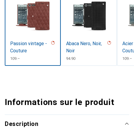
Passion vintage -
Abaca Nero, Noir,
Acier
Couture
Noir
Cout
CHF
109.–
CHF
94.90
CHF
109.–
Informations sur le produit
Description