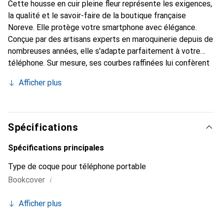
Cette housse en cuir pleine fleur représente les exigences,
la qualité et le savoir-faire de la boutique française
Noreve. Elle protège votre smartphone avec élégance.
Conçue par des artisans experts en maroquinerie depuis de
nombreuses années, elle s'adapte parfaitement à votre
téléphone. Sur mesure, ses courbes raffinées lui confèrent
une véritable seconde peau. Elle devient un accessoire
Afficher plus
chic et essentiel de votre smartphone. Reconnaître
internationalement pour ses produits de haute qualité, la
marque Noreve est un choix sûr pour une clientèle
exigeante.
Spécifications
Spécifications principales
Type de coque pour téléphone portable
i
Bookcover
Afficher plus