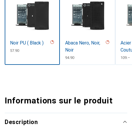
Noir PU ( Black )
Abaca Nero, Noir,
Acier
Noir
Cout
CHF
57.90
CHF
94.90
CHF
109.–
Informations sur le produit
Description