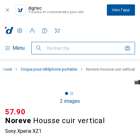
digitec
Vers l'app
Trouvez et commandez plus vite
Paramètres
Compte client
Listes de comparaison
Listes d'envies
Panier
Navigation par catégorie
Menu
Recherche
rtphone
Coque pour téléphone portable
Noreve Housse cuir vertical
2 images
CHF
57.90
Noreve
Housse cuir vertical
Sony Xperia XZ1