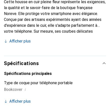
Cette housse en cuir pleine fleur représente les exigences,
la qualité et le savoir-faire de la boutique française
Noreve. Elle protège votre smartphone avec élégance.
Conçue par des artisans expérimentés ayant des années
d'expérience dans le cuir, elle s'adapte parfaitement à
votre téléphone. Sur mesure, ses courbes délicates
offrent une véritable seconde peau. Elle devient
Afficher plus
l'accessoire chic et indispensable pour votre smartphone.
Reconnaissable à l'international pour ses produits de haute
qualité, la marque Noreve est un choix fiable pour une
clientèle exigeante.
Spécifications
Spécifications principales
Type de coque pour téléphone portable
i
Bookcover
Afficher plus