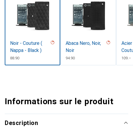
Noir - Couture (
Abaca Nero, Noir,
Acier
Nappa - Black )
Noir
Cout
CHF
88.90
CHF
94.90
CHF
109.–
Informations sur le produit
Description