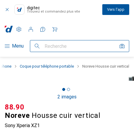
digitec
Vers l'app
Trouvez et commandez plus vite
Paramètres
Compte client
Listes de comparaison
Listes d'envies
Panier
Navigation par catégorie
Menu
Recherche
rtphone
Coque pour téléphone portable
Noreve Housse cuir vertical
2 images
CHF
88.90
Noreve
Housse cuir vertical
Sony Xperia XZ1