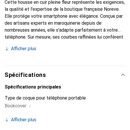
Cette housse en cuir pleine fleur représente les exigences,
la qualité et l'expertise de la boutique française Noreve.
Elle protège votre smartphone avec élégance. Conçue par
des artisans experts en maroquinerie depuis de
nombreuses années, elle s'adapte parfaitement à votre
téléphone. Sur mesure, ses courbes raffinées lui confèrent
une véritable seconde peau. Elle devient l'accessoire chic
Afficher plus
et indispensable de votre smartphone. Reconnaître
internationalement pour ses produits de haute qualité, la
marque Noreve est un choix sûr pour une clientèle
exigeante.
Spécifications
Spécifications principales
Type de coque pour téléphone portable
i
Bookcover
Afficher plus