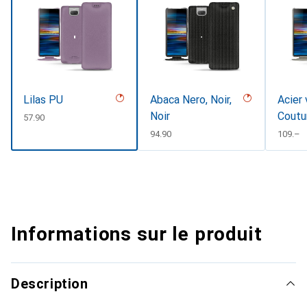
Lilas PU
Abaca Nero, Noir,
Acier 
Noir
Coutu
CHF
57.90
CHF
94.90
CHF
109.–
Informations sur le produit
Description