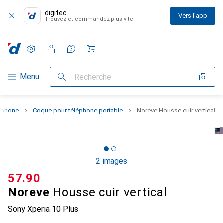
digitec
Vers l'app
Trouvez et commandez plus vite
Paramètres
Compte client
Listes de comparaison
Listes d'envies
Panier
Navigation par catégorie
Menu
Recherche
rtphone
Coque pour téléphone portable
Noreve Housse cuir vertical
2 images
CHF
57.90
Noreve
Housse cuir vertical
Sony Xperia 10 Plus