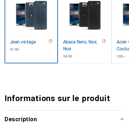
Jean vintage
Abaca Nero, Noir,
Acier 
Noir
Coutu
CHF
91.90
CHF
94.90
CHF
109.–
Informations sur le produit
Description