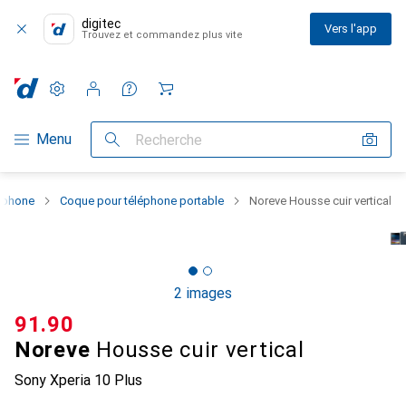
digitec
Vers l'app
Trouvez et commandez plus vite
Paramètres
Compte client
Listes de comparaison
Listes d'envies
Panier
Navigation par catégorie
Menu
Recherche
rtphone
Coque pour téléphone portable
Noreve Housse cuir vertical
2 images
CHF
91.90
Noreve
Housse cuir vertical
Sony Xperia 10 Plus