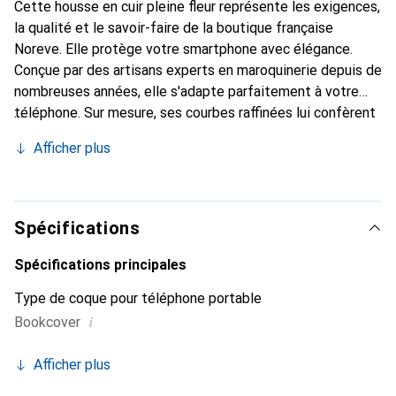
Cette housse en cuir pleine fleur représente les exigences,
la qualité et le savoir-faire de la boutique française
Noreve. Elle protège votre smartphone avec élégance.
Conçue par des artisans experts en maroquinerie depuis de
nombreuses années, elle s'adapte parfaitement à votre
téléphone. Sur mesure, ses courbes raffinées lui confèrent
une véritable seconde peau. Elle devient l'accessoire chic
Afficher plus
et indispensable de votre smartphone. Reconnaître
internationalement pour ses produits de haute qualité, la
marque Noreve est un choix sûr pour une clientèle
exigeante.
Spécifications
Spécifications principales
Type de coque pour téléphone portable
i
Bookcover
Afficher plus