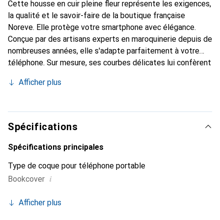
Cette housse en cuir pleine fleur représente les exigences,
la qualité et le savoir-faire de la boutique française
Noreve. Elle protège votre smartphone avec élégance.
Conçue par des artisans experts en maroquinerie depuis de
nombreuses années, elle s'adapte parfaitement à votre
téléphone. Sur mesure, ses courbes délicates lui confèrent
une véritable seconde peau. Elle devient l'accessoire chic
Afficher plus
et indispensable pour votre smartphone. Reconnaître
internationalement pour ses produits de haute qualité, la
marque Noreve est un choix sûr pour une clientèle
exigeante.
Spécifications
Spécifications principales
Type de coque pour téléphone portable
i
Bookcover
Afficher plus