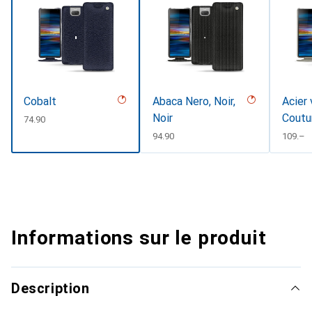
Cobalt
Abaca Nero, Noir,
Acier 
Noir
Coutu
CHF
74.90
CHF
94.90
CHF
109.–
Informations sur le produit
Description