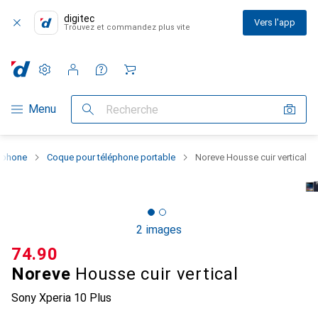
digitec
Vers l'app
Trouvez et commandez plus vite
Paramètres
Compte client
Listes de comparaison
Listes d'envies
Panier
Navigation par catégorie
Menu
Recherche
rtphone
Coque pour téléphone portable
Noreve Housse cuir vertical
2 images
CHF
74.90
Noreve
Housse cuir vertical
Sony Xperia 10 Plus