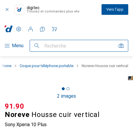
digitec
Vers l'app
Trouvez et commandez plus vite
Paramètres
Compte client
Listes de comparaison
Listes d'envies
Panier
Navigation par catégorie
Menu
Recherche
rtphone
Coque pour téléphone portable
Noreve Housse cuir vertical
2 images
CHF
91.90
Noreve
Housse cuir vertical
Sony Xperia 10 Plus