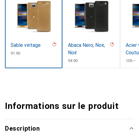
Sable vintage
Abaca Nero, Noir,
Acier 
Noir
Coutu
CHF
91.90
CHF
94.90
CHF
109.–
Informations sur le produit
Description