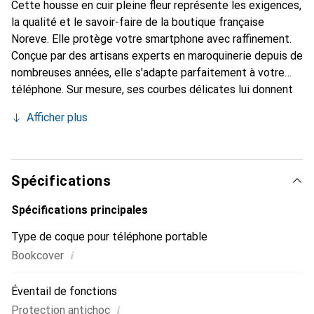
Cette housse en cuir pleine fleur représente les exigences,
la qualité et le savoir-faire de la boutique française
Noreve. Elle protège votre smartphone avec raffinement.
Conçue par des artisans experts en maroquinerie depuis de
nombreuses années, elle s'adapte parfaitement à votre
téléphone. Sur mesure, ses courbes délicates lui donnent
une véritable seconde peau. Elle devient l'accessoire
Afficher plus
élégant et indispensable de votre smartphone. Reconnu
internationalement pour ses produits de haute qualité, la
marque Noreve est un choix sûr pour une clientèle
exigeante.
Spécifications
Spécifications principales
Type de coque pour téléphone portable
i
Bookcover
Éventail de fonctions
i
Protection antichoc