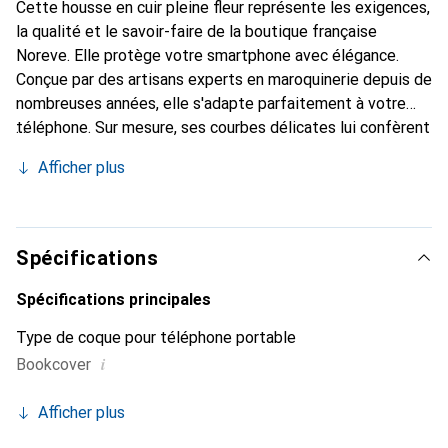
Cette housse en cuir pleine fleur représente les exigences,
la qualité et le savoir-faire de la boutique française
Noreve. Elle protège votre smartphone avec élégance.
Conçue par des artisans experts en maroquinerie depuis de
nombreuses années, elle s'adapte parfaitement à votre
téléphone. Sur mesure, ses courbes délicates lui confèrent
une véritable seconde peau. Elle devient l'accessoire chic
Afficher plus
et indispensable pour votre smartphone. Reconnaître
internationalement pour ses produits de haute qualité, la
marque Noreve est un choix sûr pour une clientèle
exigeante.
Spécifications
Spécifications principales
Type de coque pour téléphone portable
i
Bookcover
Afficher plus