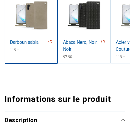
Darboun sabla
Abaca Nero, Noir,
Acier v
Noir
Coutur
CHF
119.–
CHF
97.90
CHF
119.–
Informations sur le produit
Description