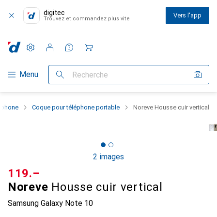
digitec
Vers l'app
Trouvez et commandez plus vite
Paramètres
Compte client
Listes de comparaison
Listes d'envies
Panier
Navigation par catégorie
Menu
Recherche
rtphone
Coque pour téléphone portable
Noreve Housse cuir vertical
2 images
CHF
119.–
Noreve
Housse cuir vertical
Samsung Galaxy Note 10