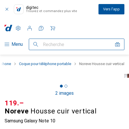
digitec
Vers l'app
Trouvez et commandez plus vite
Paramètres
Compte client
Listes de comparaison
Listes d'envies
Panier
Navigation par catégorie
Menu
Recherche
rtphone
Coque pour téléphone portable
Noreve Housse cuir vertical
2 images
CHF
119.–
Noreve
Housse cuir vertical
Samsung Galaxy Note 10