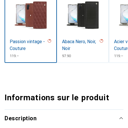
Passion vintage -
Abaca Nero, Noir,
Acier v
Couture
Noir
Coutur
CHF
119.–
CHF
97.90
CHF
119.–
Informations sur le produit
Description