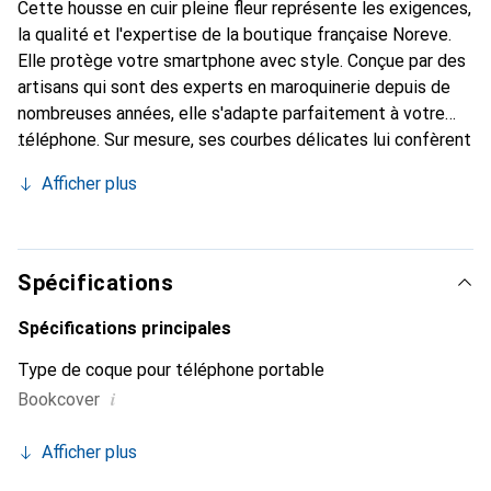
Cette housse en cuir pleine fleur représente les exigences,
la qualité et l'expertise de la boutique française Noreve.
Elle protège votre smartphone avec style. Conçue par des
artisans qui sont des experts en maroquinerie depuis de
nombreuses années, elle s'adapte parfaitement à votre
téléphone. Sur mesure, ses courbes délicates lui confèrent
une véritable seconde peau. Elle devient l'accessoire chic
Afficher plus
et indispensable pour votre smartphone. La marque
Noreve est reconnue internationalement pour ses produits
de haute qualité et constitue un choix sûr pour une
clientèle exigeante.
Spécifications
Spécifications principales
Type de coque pour téléphone portable
i
Bookcover
Afficher plus