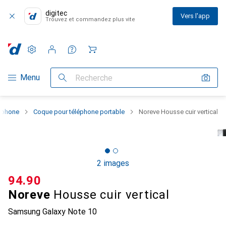
digitec
Vers l'app
Trouvez et commandez plus vite
Paramètres
Compte client
Listes de comparaison
Listes d'envies
Panier
Navigation par catégorie
Menu
Recherche
rtphone
Coque pour téléphone portable
Noreve Housse cuir vertical
2 images
CHF
94.90
Noreve
Housse cuir vertical
Samsung Galaxy Note 10