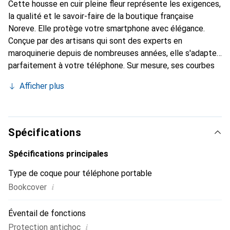
Cette housse en cuir pleine fleur représente les exigences,
la qualité et le savoir-faire de la boutique française
Noreve. Elle protège votre smartphone avec élégance.
Conçue par des artisans qui sont des experts en
maroquinerie depuis de nombreuses années, elle s'adapte
parfaitement à votre téléphone. Sur mesure, ses courbes
délicates lui confèrent une véritable seconde peau. Elle
Afficher plus
devient l'accessoire chic et indispensable pour votre
smartphone. Reconnaître internationalement pour ses
produits de haute qualité, la marque Noreve est un choix
sûr pour une clientèle exigeante.
Spécifications
Spécifications principales
Type de coque pour téléphone portable
i
Bookcover
Éventail de fonctions
i
Protection antichoc