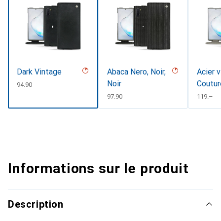
Dark Vintage
Abaca Nero, Noir,
Acier v
Noir
Coutur
CHF
94.90
CHF
97.90
CHF
119.–
Informations sur le produit
Description