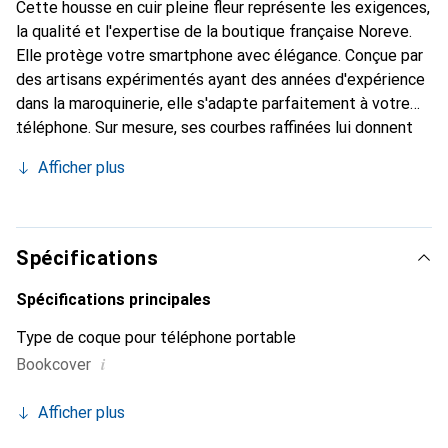
Cette housse en cuir pleine fleur représente les exigences,
la qualité et l'expertise de la boutique française Noreve.
Elle protège votre smartphone avec élégance. Conçue par
des artisans expérimentés ayant des années d'expérience
dans la maroquinerie, elle s'adapte parfaitement à votre
téléphone. Sur mesure, ses courbes raffinées lui donnent
une véritable seconde peau. Elle devient l'accessoire chic
Afficher plus
et indispensable pour votre smartphone. Reconnaître
internationalement pour ses produits de haute qualité, la
marque Noreve est un choix fiable pour une clientèle
exigeante.
Spécifications
Spécifications principales
Type de coque pour téléphone portable
i
Bookcover
Afficher plus