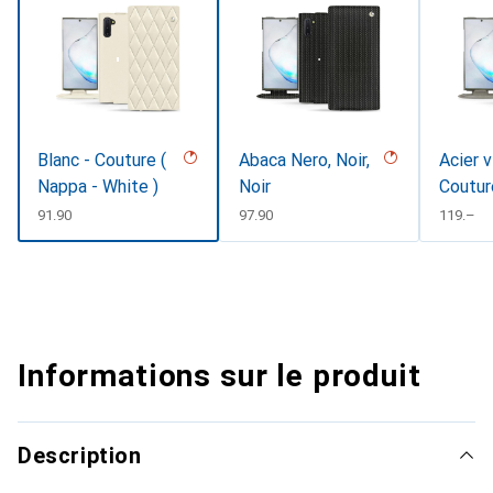
Blanc - Couture (
Abaca Nero, Noir,
Acier v
Nappa - White )
Noir
Coutur
CHF
91.90
CHF
97.90
CHF
119.–
Informations sur le produit
Description