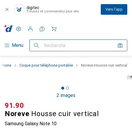
digitec
Vers l'app
Trouvez et commandez plus vite
Paramètres
Compte client
Listes de comparaison
Listes d'envies
Panier
Navigation par catégorie
Menu
Recherche
rtphone
Coque pour téléphone portable
Noreve Housse cuir vertical
2 images
CHF
91.90
Noreve
Housse cuir vertical
Samsung Galaxy Note 10