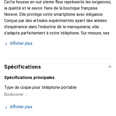
Cette housse en cuir pleine fleur représente les exigences,
la qualité et le savoir-faire de la boutique française
Noreve. Elle protège votre smartphone avec élégance.
Conçue par des artisans expérimentés ayant des années
d'expérience dans l'industrie de la maroquinerie, elle
s'adapte parfaitement à votre téléphone. Sur mesure, ses
courbes raffinées offrent une véritable seconde peau. Elle
Afficher plus
devient l'accessoire chic et indispensable pour votre
smartphone. Reconnaître internationalement pour ses
produits de haute qualité, la marque Noreve est un choix
fiable pour une clientèle exigeante.
Spécifications
Spécifications principales
Type de coque pour téléphone portable
i
Bookcover
Afficher plus