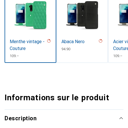
Menthe vintage -
Abaca Nero
Acier v
Couture
Coutur
CHF
94.90
CHF
109.–
CHF
109.–
Informations sur le produit
Description