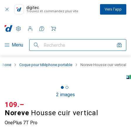
digitec
Vers l'app
Trouvez et commandez plus vite
Paramètres
Compte client
Listes de comparaison
Listes d'envies
Panier
Navigation par catégorie
Menu
Recherche
rtphone
Coque pour téléphone portable
Noreve Housse cuir vertical
2 images
CHF
109.–
Noreve
Housse cuir vertical
OnePlus 7T Pro