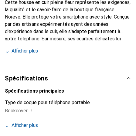
Cette housse en cuir pleine fleur représente les exigences,
la qualité et le savoir-faire de la boutique française
Noreve. Elle protège votre smartphone avec style. Conçue
par des artisans expérimentés ayant des années
d'expérience dans le cuir, elle s'adapte parfaitement à
votre téléphone. Sur mesure, ses courbes délicates lui
confèrent une véritable seconde peau. Elle devient
Afficher plus
l'accessoire chic et indispensable pour votre smartphone.
La marque Noreve est reconnue internationalement pour
ses produits de haute qualité et constitue un choix fiable
pour une clientèle exigeante.
Spécifications
Spécifications principales
Type de coque pour téléphone portable
i
Bookcover
Afficher plus