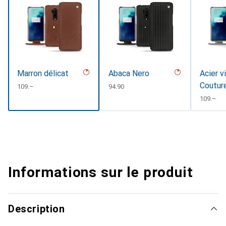
Marron délicat
Abaca Nero
Acier v
Coutur
CHF
109.–
CHF
94.90
CHF
109.–
Informations sur le produit
Description