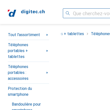
Recherche
Navigation par catégorie
assortiment
Téléphones portables + tablettes
Téléphones
Tout l'assortiment
Téléphones
portables +
tablettes
Téléphones
portables :
accessoires
Protection du
smartphone
Bandoulière pour