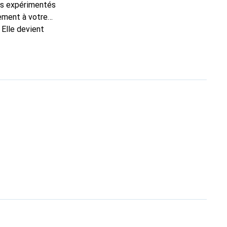
ns expérimentés
tement à votre
 Elle devient
nue
une clientèle