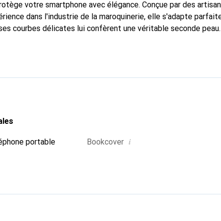
 protège votre smartphone avec élégance. Conçue par des artisa
rience dans l'industrie de la maroquinerie, elle s'adapte parfai
ses courbes délicates lui confèrent une véritable seconde peau.
dispensable pour votre smartphone. La marque Noreve est recon
ses produits de haute qualité et constitue un choix fiable pour 
ales
i
éphone portable
Bookcover