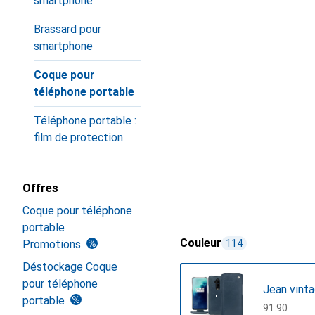
smartphone
Brassard pour
smartphone
Coque pour
téléphone portable
Téléphone portable :
film de protection
Offres
Coque pour téléphone
portable
Couleur
Promotions
114
Déstockage Coque
pour téléphone
Jean vint
portable
CHF
91.90