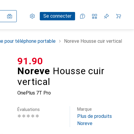
Paramètres
Compte client
Listes de comparaison
Listes d'envies
Panier
Se connecter
e pour téléphone portable
Noreve Housse cuir vertical
CHF
91.90
Noreve
Housse cuir
vertical
OnePlus 7T Pro
Marque
Évaluations
Plus de produits
Noreve