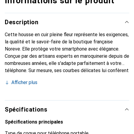
Informations sur le produit
Description
Cette housse en cuir pleine fleur représente les exigences,
la qualité et le savoir-faire de la boutique française
Noreve. Elle protège votre smartphone avec élégance.
Conçue par des artisans experts en maroquinerie depuis de
nombreuses années, elle s'adapte parfaitement à votre
téléphone. Sur mesure, ses courbes délicates lui confèrent
une véritable seconde peau. Elle devient l'accessoire chic
Afficher plus
et indispensable de votre smartphone. Reconnaître
internationalement pour ses produits de haute qualité, la
marque Noreve est un choix sûr pour une clientèle
exigeante.
Spécifications
Spécifications principales
Type de coque pour téléphone portable