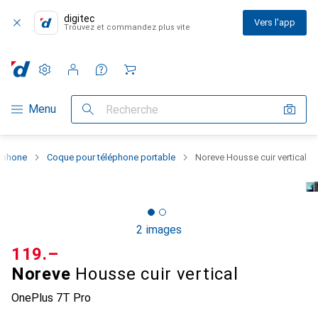
digitec
Vers l'app
Trouvez et commandez plus vite
Paramètres
Compte client
Listes de comparaison
Listes d'envies
Panier
Navigation par catégorie
Menu
Recherche
rtphone
Coque pour téléphone portable
Noreve Housse cuir vertical
2 images
CHF
119.–
Noreve
Housse cuir vertical
OnePlus 7T Pro