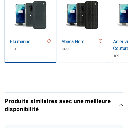
Blu marino
Abaca Nero
Acier v
Coutur
CHF
119.–
CHF
94.90
CHF
109.–
Produits similaires avec une meilleure
disponibilité