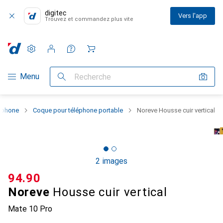
digitec
Vers l'app
Trouvez et commandez plus vite
Paramètres
Compte client
Listes de comparaison
Listes d'envies
Panier
Navigation par catégorie
Menu
Recherche
rtphone
Coque pour téléphone portable
Noreve Housse cuir vertical
2 images
CHF
94.90
Noreve
Housse cuir vertical
Mate 10 Pro