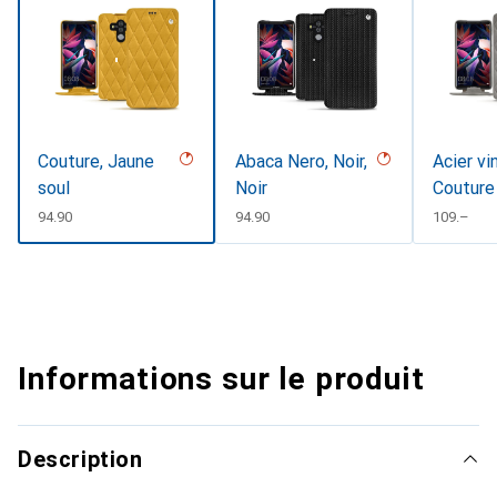
Couture, Jaune
Abaca Nero, Noir,
Acier vi
soul
Noir
Couture
CHF
94.90
CHF
94.90
CHF
109.–
Informations sur le produit
Description