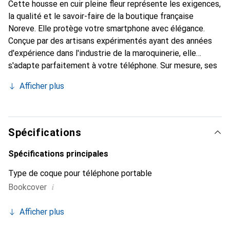
Cette housse en cuir pleine fleur représente les exigences,
la qualité et le savoir-faire de la boutique française
Noreve. Elle protège votre smartphone avec élégance.
Conçue par des artisans expérimentés ayant des années
d'expérience dans l'industrie de la maroquinerie, elle
s'adapte parfaitement à votre téléphone. Sur mesure, ses
courbes raffinées lui donnent une véritable seconde peau.
Afficher plus
Elle devient l'accessoire chic et indispensable pour votre
smartphone. La marque Noreve est reconnue
internationalement pour ses produits de haute qualité et
constitue un choix fiable pour une clientèle exigeante.
Spécifications
Spécifications principales
Type de coque pour téléphone portable
i
Bookcover
Afficher plus