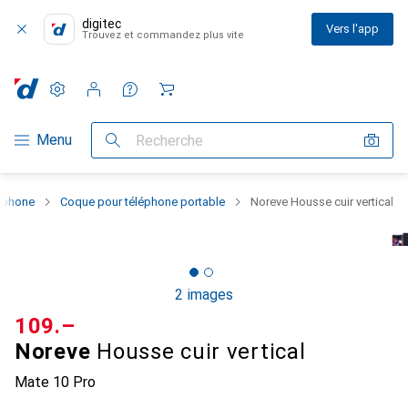
digitec
Vers l'app
Trouvez et commandez plus vite
Paramètres
Compte client
Listes de comparaison
Listes d'envies
Panier
Navigation par catégorie
Menu
Recherche
rtphone
Coque pour téléphone portable
Noreve Housse cuir vertical
2 images
CHF
109.–
Noreve
Housse cuir vertical
Mate 10 Pro