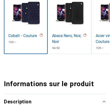
Cobalt - Couture
Abaca Nero, Noir,
Acier vi
Noir
Couture
CHF
109.–
CHF
94.90
CHF
109.–
Informations sur le produit
Description