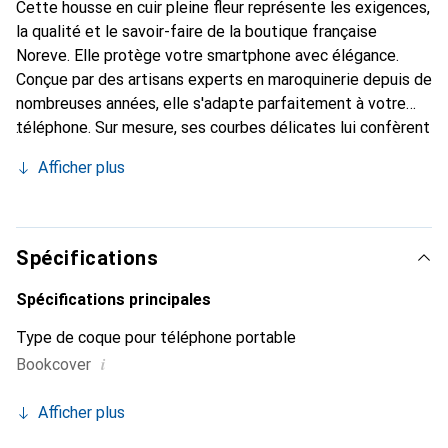
Cette housse en cuir pleine fleur représente les exigences,
la qualité et le savoir-faire de la boutique française
Noreve. Elle protège votre smartphone avec élégance.
Conçue par des artisans experts en maroquinerie depuis de
nombreuses années, elle s'adapte parfaitement à votre
téléphone. Sur mesure, ses courbes délicates lui confèrent
une véritable seconde peau. Elle devient un accessoire
Afficher plus
chic et indispensable pour votre smartphone. Reconnaître
internationalement pour ses produits de haute qualité, la
marque Noreve est un choix sûr pour une clientèle
exigeante.
Spécifications
Spécifications principales
Type de coque pour téléphone portable
i
Bookcover
Afficher plus