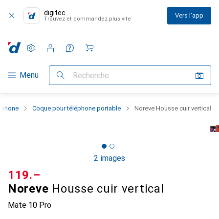
digitec
Vers l'app
Trouvez et commandez plus vite
Paramètres
Compte client
Listes de comparaison
Listes d'envies
Panier
Navigation par catégorie
Menu
Recherche
rtphone
Coque pour téléphone portable
Noreve Housse cuir vertical
2 images
CHF
119.–
Noreve
Housse cuir vertical
Mate 10 Pro