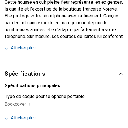
Cette housse en cuir pleine fleur représente les exigences,
la qualité et l'expertise de la boutique française Noreve.
Elle protège votre smartphone avec raffinement. Conçue
par des artisans experts en maroquinerie depuis de
nombreuses années, elle s'adapte parfaitement à votre
téléphone. Sur mesure, ses courbes délicates lui confèrent
une véritable seconde peau. Elle devient un accessoire
Afficher plus
chic et essentiel de votre smartphone. Reconnaissable à
l'international pour ses produits de haute qualité, la
marque Noreve est un choix sûr pour une clientèle
exigeante.
Spécifications
Spécifications principales
Type de coque pour téléphone portable
i
Bookcover
Afficher plus