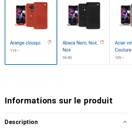
Arange clouqui
Abaca Nero, Noir,
Acier vi
Noir
Couture
CHF
119.–
CHF
94.90
CHF
109.–
Informations sur le produit
Description