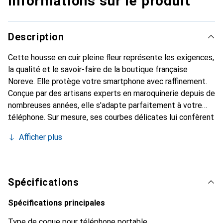
Informations sur le produit
Description
Cette housse en cuir pleine fleur représente les exigences,
la qualité et le savoir-faire de la boutique française
Noreve. Elle protège votre smartphone avec raffinement.
Conçue par des artisans experts en maroquinerie depuis de
nombreuses années, elle s'adapte parfaitement à votre
téléphone. Sur mesure, ses courbes délicates lui confèrent
une véritable seconde peau. Elle devient l'accessoire chic
Afficher plus
et indispensable pour votre smartphone. Reconnaître
internationalement pour ses produits de haute qualité, la
marque Noreve est un choix sûr pour une clientèle
exigeante.
Spécifications
Spécifications principales
Type de coque pour téléphone portable