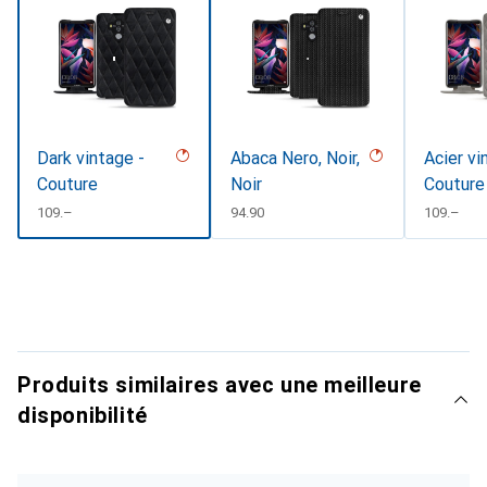
Dark vintage -
Abaca Nero, Noir,
Acier vi
Couture
Noir
Couture
CHF
109.–
CHF
94.90
CHF
109.–
Produits similaires avec une meilleure
disponibilité