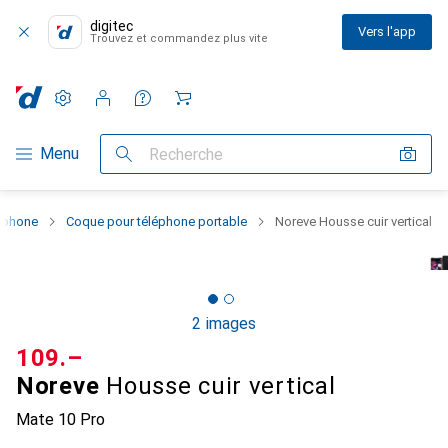
digitec
Vers l'app
Trouvez et commandez plus vite
Paramètres
Compte client
Listes de comparaison
Listes d'envies
Panier
Navigation par catégorie
Menu
Recherche
rtphone
Coque pour téléphone portable
Noreve Housse cuir vertical
2 images
CHF
109.–
Noreve
Housse cuir vertical
Mate 10 Pro