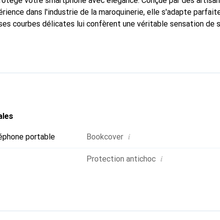
 protège votre smartphone avec élégance. Conçue par des artisa
rience dans l'industrie de la maroquinerie, elle s'adapte parfai
ses courbes délicates lui confèrent une véritable sensation de 
ic et indispensable pour votre smartphone. Reconnaître interna
é, la marque Noreve est un choix fiable pour les clients exigeant
ales
i
éphone portable
Bookcover
i
Protection antichoc