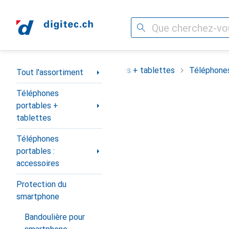
Recherche
Navigation par catégorie
assortiment
Téléphones portables + tablettes
Téléphones
Tout l'assortiment
Téléphones
portables +
tablettes
Téléphones
portables :
accessoires
Protection du
smartphone
Bandoulière pour