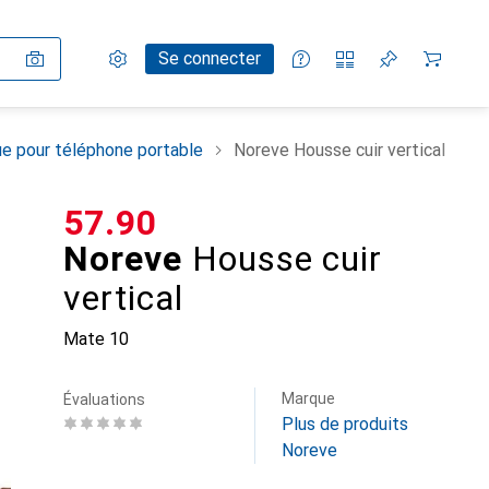
Paramètres
Compte client
Listes de comparaison
Listes d'envies
Panier
Se connecter
e pour téléphone portable
Noreve Housse cuir vertical
CHF
57.90
Noreve
Housse cuir
vertical
Mate 10
Marque
Évaluations
Plus de produits
Noreve