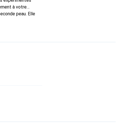
ns expérimentés
tement à votre
seconde peau. Elle
tionalement pour ses
s.