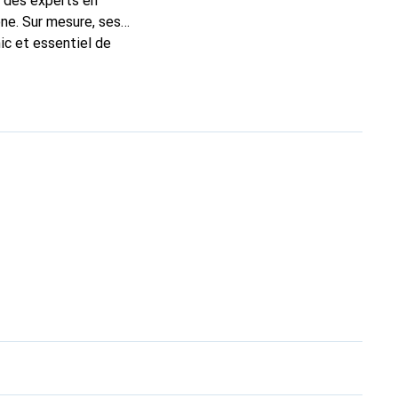
t des experts en
ne. Sur mesure, ses
ic et essentiel de
marque Noreve est un