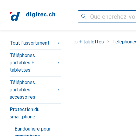
Recherche
Navigation par catégorie
assortiment
Téléphones portables + tablettes
Téléphones
Tout l'assortiment
Téléphones
portables +
tablettes
Téléphones
portables :
accessoires
Protection du
smartphone
Bandoulière pour