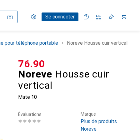
Paramètres
Compte client
Listes de comparaison
Listes d'envies
Panier
Se connecter
e pour téléphone portable
Noreve Housse cuir vertical
CHF
76.90
Noreve
Housse cuir
vertical
Mate 10
Marque
Évaluations
Plus de produits
Noreve