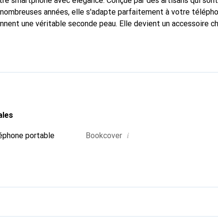
tre smartphone avec élégance. Conçue par des artisans qui son
nombreuses années, elle s'adapte parfaitement à votre télépho
onnent une véritable seconde peau. Elle devient un accessoire ch
naître à l'international pour ses produits de haute qualité, la 
tèle exigeante.
ales
i
éphone portable
Bookcover