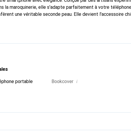
otre smartphone avec élégance. Conçue par des artisans expéri
s la maroquinerie, elle s'adapte parfaitement à votre téléphone
nfèrent une véritable seconde peau. Elle devient l'accessoire ch
 La marque Noreve est reconnue internationalement pour ses pr
choix fiable pour une clientèle exigeante.
ales
i
éphone portable
Bookcover