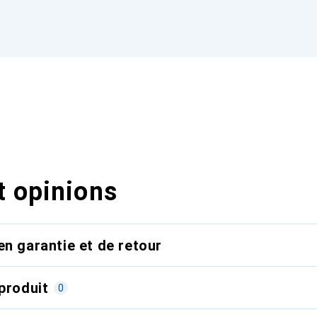
t opinions
en garantie et de retour
produit
0