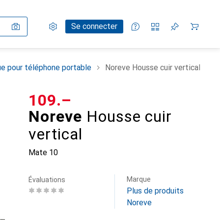
Paramètres
Compte client
Listes de comparaison
Listes d'envies
Panier
Se connecter
e pour téléphone portable
Noreve Housse cuir vertical
CHF
109.–
Noreve
Housse cuir
vertical
Mate 10
Marque
Évaluations
Plus de produits
Noreve