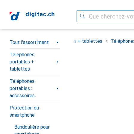
Recherche
Navigation par catégorie
assortiment
Téléphones portables + tablettes
Téléphones
Tout l'assortiment
Téléphones
portables +
tablettes
Téléphones
portables :
accessoires
Protection du
smartphone
Bandoulière pour