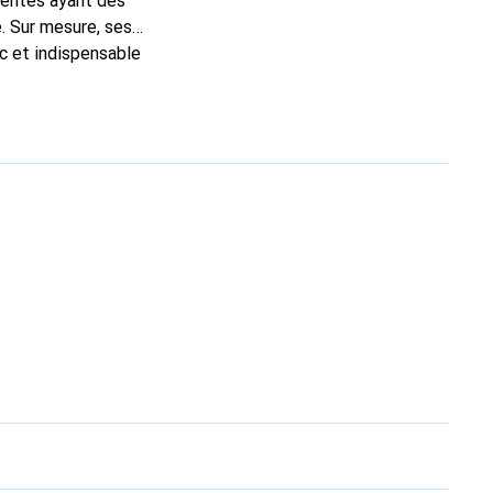
mentés ayant des
. Sur mesure, ses
ic et indispensable
oduits de haute