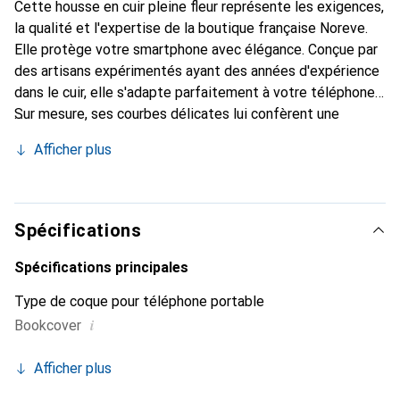
Cette housse en cuir pleine fleur représente les exigences,
la qualité et l'expertise de la boutique française Noreve.
Elle protège votre smartphone avec élégance. Conçue par
des artisans expérimentés ayant des années d'expérience
dans le cuir, elle s'adapte parfaitement à votre téléphone.
Sur mesure, ses courbes délicates lui confèrent une
véritable seconde peau. Elle devient l'accessoire chic et
Afficher plus
indispensable pour votre smartphone. Reconnaître
internationalement pour ses produits de haute qualité, la
marque Noreve est un choix fiable pour une clientèle
exigeante.
Spécifications
Spécifications principales
Type de coque pour téléphone portable
i
Bookcover
Afficher plus