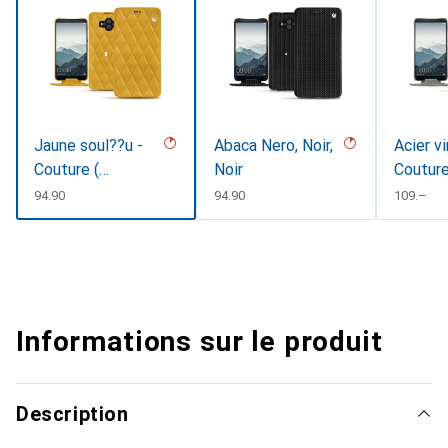
Jaune soul??u -
Abaca Nero, Noir,
Acier v
Couture (
Noir
Coutur
Pantone
CHF
94.90
CHF
94.90
CHF
109.–
#F3B934 )
Informations sur le produit
Description