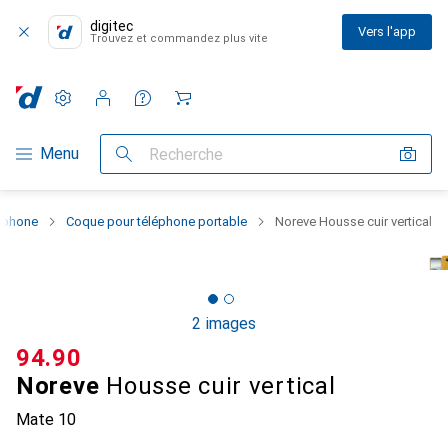
digitec
Vers l'app
Trouvez et commandez plus vite
Paramètres
Compte client
Listes de comparaison
Listes d'envies
Panier
Navigation par catégorie
Menu
Recherche
rtphone
Coque pour téléphone portable
Noreve Housse cuir vertical
2 images
CHF
94.90
Noreve
Housse cuir vertical
Mate 10