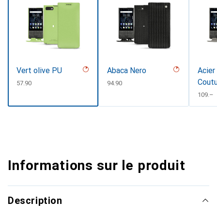
Vert olive PU
Abaca Nero
Acier
Cout
CHF
57.90
CHF
94.90
CHF
109.–
Informations sur le produit
Description