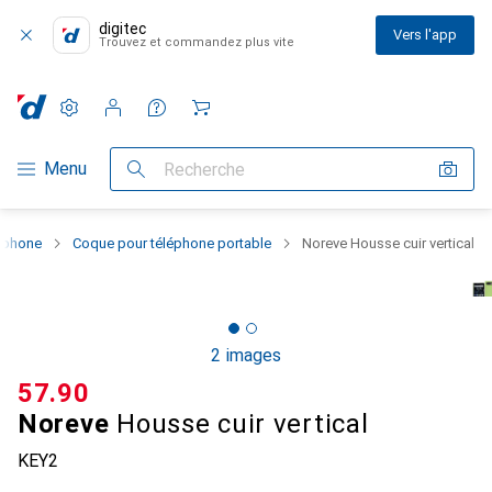
digitec
Vers l'app
Trouvez et commandez plus vite
Paramètres
Compte client
Listes de comparaison
Listes d'envies
Panier
Navigation par catégorie
Menu
Recherche
rtphone
Coque pour téléphone portable
Noreve Housse cuir vertical
2 images
CHF
57.90
Noreve
Housse cuir vertical
KEY2