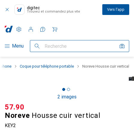
digitec
Vers l'app
Trouvez et commandez plus vite
Paramètres
Compte client
Listes de comparaison
Listes d'envies
Panier
Navigation par catégorie
Menu
Recherche
rtphone
Coque pour téléphone portable
Noreve Housse cuir vertical
2 images
CHF
57.90
Noreve
Housse cuir vertical
KEY2