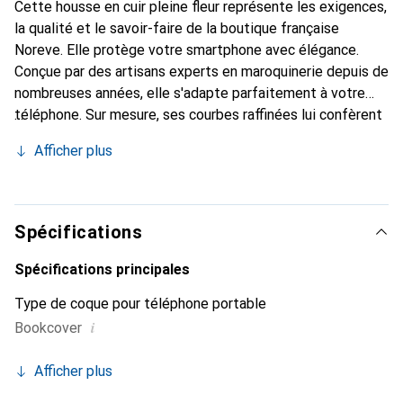
Cette housse en cuir pleine fleur représente les exigences,
la qualité et le savoir-faire de la boutique française
Noreve. Elle protège votre smartphone avec élégance.
Conçue par des artisans experts en maroquinerie depuis de
nombreuses années, elle s'adapte parfaitement à votre
téléphone. Sur mesure, ses courbes raffinées lui confèrent
une véritable seconde peau. Elle devient l'accessoire chic
Afficher plus
et indispensable de votre smartphone. Reconnaître à
l'international pour ses produits de haute qualité, la
marque Noreve est un choix sûr pour une clientèle
exigeante.
Spécifications
Spécifications principales
Type de coque pour téléphone portable
i
Bookcover
Afficher plus