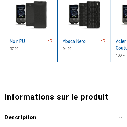
Noir PU
Abaca Nero
Acier
Cout
CHF
57.90
CHF
94.90
CHF
109.–
Informations sur le produit
Description