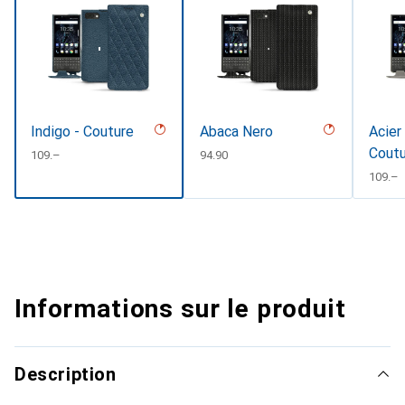
Indigo - Couture
Abaca Nero
Acier
Cout
CHF
109.–
CHF
94.90
CHF
109.–
Informations sur le produit
Description