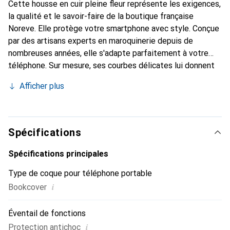
Cette housse en cuir pleine fleur représente les exigences,
la qualité et le savoir-faire de la boutique française
Noreve. Elle protège votre smartphone avec style. Conçue
par des artisans experts en maroquinerie depuis de
nombreuses années, elle s'adapte parfaitement à votre
téléphone. Sur mesure, ses courbes délicates lui donnent
une véritable seconde peau. Elle devient l'accessoire chic
Afficher plus
et indispensable de votre smartphone. Reconnaître
internationalement pour ses produits de haute qualité, la
marque Noreve est un choix sûr pour une clientèle
exigeante.
Spécifications
Spécifications principales
Type de coque pour téléphone portable
i
Bookcover
Éventail de fonctions
i
Protection antichoc