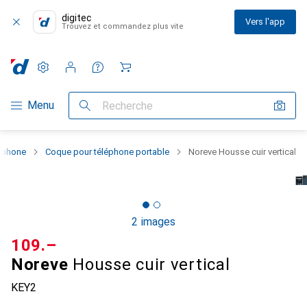
digitec
Vers l'app
Trouvez et commandez plus vite
Paramètres
Compte client
Listes de comparaison
Listes d'envies
Panier
Navigation par catégorie
Menu
Recherche
rtphone
Coque pour téléphone portable
Noreve Housse cuir vertical
2 images
CHF
109.–
Noreve
Housse cuir vertical
KEY2