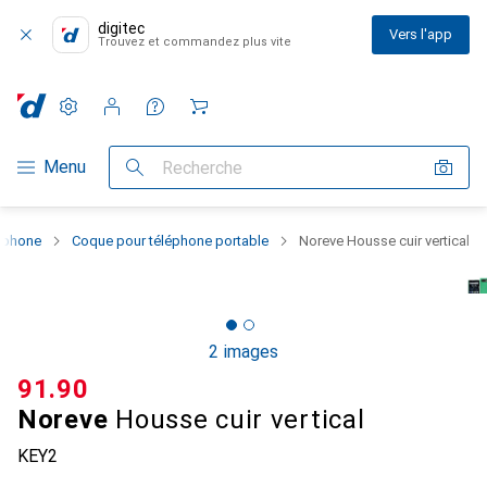
digitec
Vers l'app
Trouvez et commandez plus vite
Paramètres
Compte client
Listes de comparaison
Listes d'envies
Panier
Navigation par catégorie
Menu
Recherche
rtphone
Coque pour téléphone portable
Noreve Housse cuir vertical
2 images
CHF
91.90
Noreve
Housse cuir vertical
KEY2