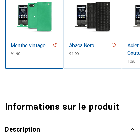
Menthe vintage
Abaca Nero
Acier
Cout
CHF
91.90
CHF
94.90
CHF
109.–
Informations sur le produit
Description