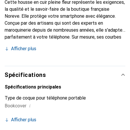
Cette housse en cuir pleine fleur représente les exigences,
la qualité et le savoir-faire de la boutique française
Noreve. Elle protège votre smartphone avec élégance.
Conçue par des artisans qui sont des experts en
maroquinerie depuis de nombreuses années, elle s'adapte
parfaitement à votre téléphone. Sur mesure, ses courbes
délicates lui donnent une véritable seconde peau. Elle
Afficher plus
devient un accessoire chic et indispensable pour votre
smartphone. Reconnaître internationalement pour ses
produits de haute qualité, la marque Noreve est un choix
sûr pour une clientèle exigeante.
Spécifications
Spécifications principales
Type de coque pour téléphone portable
i
Bookcover
Afficher plus