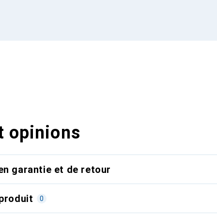
t opinions
en garantie et de retour
produit
0