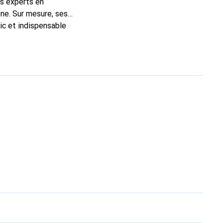
ns experts en
ne. Sur mesure, ses
ic et indispensable
ité, la marque