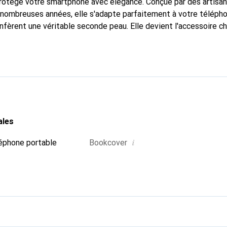
protège votre smartphone avec élégance. Conçue par des artisa
nombreuses années, elle s'adapte parfaitement à votre télépho
nfèrent une véritable seconde peau. Elle devient l'accessoire ch
Reconnaître internationalement pour ses produits de haute qual
 pour une clientèle exigeante.
ales
i
éphone portable
Bookcover