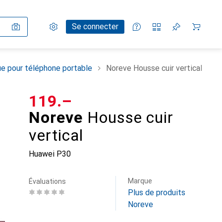
Paramètres
Compte client
Listes de comparaison
Listes d'envies
Panier
Se connecter
e pour téléphone portable
Noreve Housse cuir vertical
CHF
119.–
Noreve
Housse cuir
vertical
Huawei P30
Marque
Évaluations
Plus de produits
Noreve