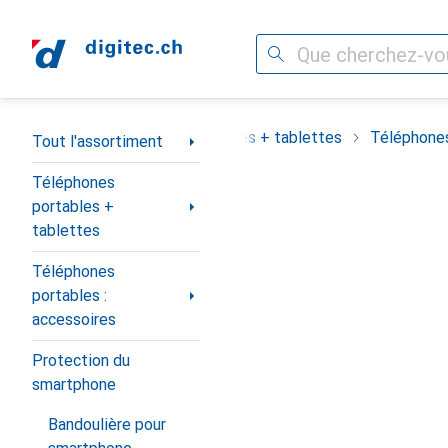
Recherche
Navigation par catégorie
assortiment
Téléphones portables + tablettes
Téléphones
Tout l'assortiment
Téléphones
portables +
tablettes
Téléphones
portables :
accessoires
Protection du
smartphone
Bandoulière pour