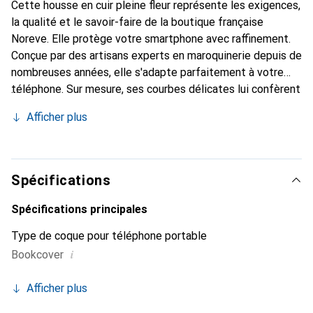
Cette housse en cuir pleine fleur représente les exigences,
la qualité et le savoir-faire de la boutique française
Noreve. Elle protège votre smartphone avec raffinement.
Conçue par des artisans experts en maroquinerie depuis de
nombreuses années, elle s'adapte parfaitement à votre
téléphone. Sur mesure, ses courbes délicates lui confèrent
une véritable seconde peau. Elle devient un accessoire
Afficher plus
chic et essentiel pour votre smartphone. Reconnaître
internationalement pour ses produits de haute qualité, la
marque Noreve est un choix sûr pour une clientèle
exigeante.
Spécifications
Spécifications principales
Type de coque pour téléphone portable
i
Bookcover
Afficher plus