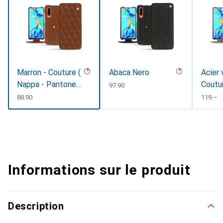
Marron - Couture (
Abaca Nero
Acier 
Nappa - Pantone
Coutu
CHF
97.90
#8B4720 )
CHF
88.90
CHF
119.–
Informations sur le produit
Description