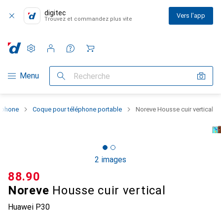
digitec
Vers l'app
Trouvez et commandez plus vite
Paramètres
Compte client
Listes de comparaison
Listes d'envies
Panier
Navigation par catégorie
Menu
Recherche
rtphone
Coque pour téléphone portable
Noreve Housse cuir vertical
2 images
CHF
88.90
Noreve
Housse cuir vertical
Huawei P30