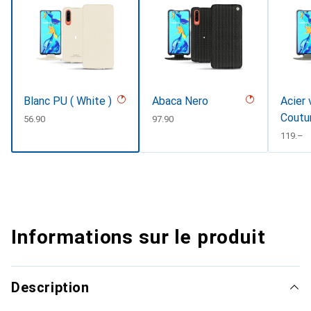
Blanc PU ( White )
Abaca Nero
Acier 
Coutu
CHF
56.90
CHF
97.90
CHF
119.–
Informations sur le produit
Description