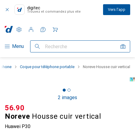
digitec
Vers l'app
Trouvez et commandez plus vite
Paramètres
Compte client
Listes de comparaison
Listes d'envies
Panier
Navigation par catégorie
Menu
Recherche
rtphone
Coque pour téléphone portable
Noreve Housse cuir vertical
2 images
CHF
56.90
Noreve
Housse cuir vertical
Huawei P30