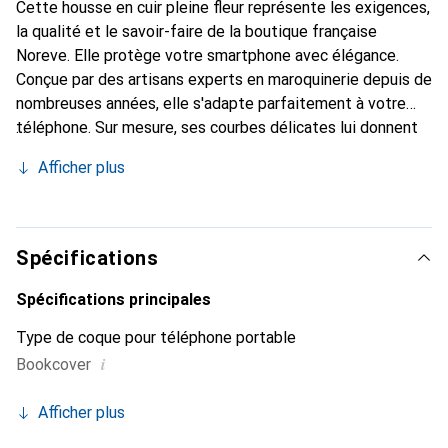
Cette housse en cuir pleine fleur représente les exigences,
la qualité et le savoir-faire de la boutique française
Noreve. Elle protège votre smartphone avec élégance.
Conçue par des artisans experts en maroquinerie depuis de
nombreuses années, elle s'adapte parfaitement à votre
téléphone. Sur mesure, ses courbes délicates lui donnent
une véritable seconde peau. Elle devient l'accessoire chic
Afficher plus
et indispensable de votre smartphone. Reconnaît
internationalement pour ses produits de haute qualité, la
marque Noreve est un choix sûr pour une clientèle
exigeante.
Spécifications
Spécifications principales
Type de coque pour téléphone portable
i
Bookcover
Afficher plus