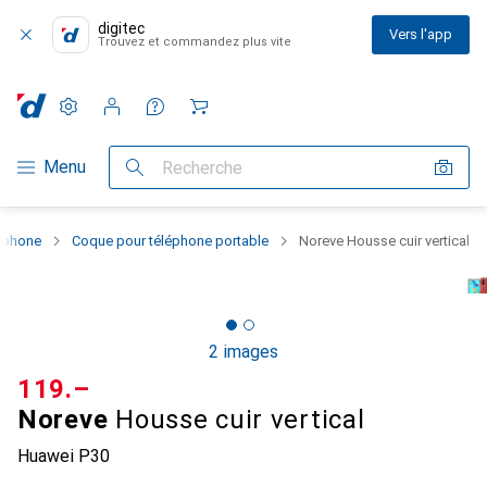
digitec
Vers l'app
Trouvez et commandez plus vite
Paramètres
Compte client
Listes de comparaison
Listes d'envies
Panier
Navigation par catégorie
Menu
Recherche
rtphone
Coque pour téléphone portable
Noreve Housse cuir vertical
2 images
CHF
119.–
Noreve
Housse cuir vertical
Huawei P30