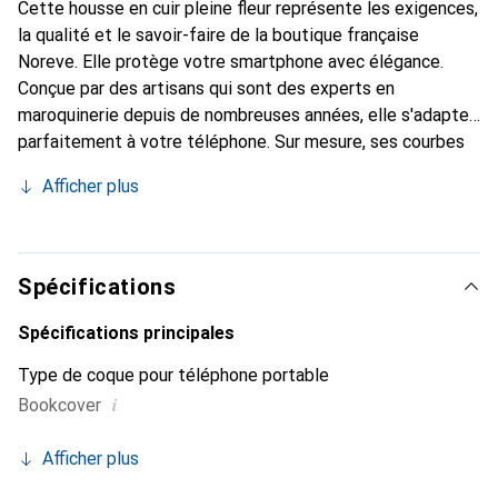
Cette housse en cuir pleine fleur représente les exigences,
la qualité et le savoir-faire de la boutique française
Noreve. Elle protège votre smartphone avec élégance.
Conçue par des artisans qui sont des experts en
maroquinerie depuis de nombreuses années, elle s'adapte
parfaitement à votre téléphone. Sur mesure, ses courbes
délicates lui donnent une véritable seconde peau. Elle
Afficher plus
devient l'accessoire chic et indispensable pour votre
smartphone. Reconnaître internationalement pour ses
produits de haute qualité, la marque Noreve est un choix
sûr pour une clientèle exigeante.
Spécifications
Spécifications principales
Type de coque pour téléphone portable
i
Bookcover
Afficher plus