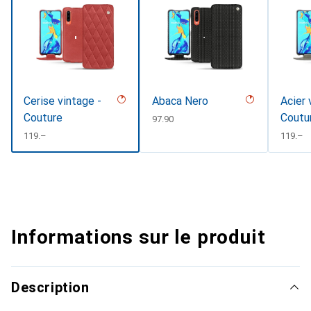
Cerise vintage -
Abaca Nero
Acier 
Couture
Coutu
CHF
97.90
CHF
119.–
CHF
119.–
Informations sur le produit
Description