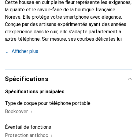
Cette housse en cuir pleine fleur représente les exigences,
la qualité et le savoir-faire de la boutique française
Noreve. Elle protège votre smartphone avec élégance.
Conçue par des artisans expérimentés ayant des années
d'expérience dans le cuir, elle s'adapte parfaitement à
votre téléphone. Sur mesure, ses courbes délicates lui
confèrent une véritable sensation de seconde peau. Elle
Afficher plus
devient l'accessoire chic et indispensable pour votre
smartphone. La marque Noreve est reconnue
internationalement pour ses produits de haute qualité et
est un choix fiable pour une clientèle exigeante.
Spécifications
Spécifications principales
Type de coque pour téléphone portable
i
Bookcover
Éventail de fonctions
i
Protection antichoc