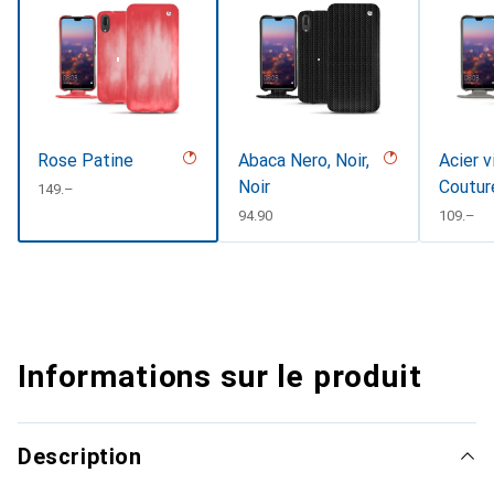
Rose Patine
Abaca Nero, Noir,
Acier v
Noir
Coutur
CHF
149.–
CHF
94.90
CHF
109.–
Informations sur le produit
Description