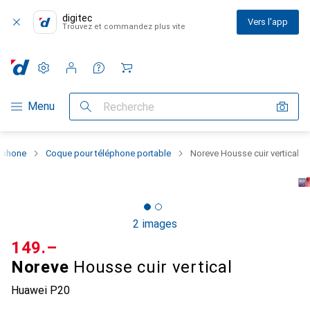
digitec
Vers l'app
Trouvez et commandez plus vite
Paramètres
Compte client
Listes de comparaison
Listes d'envies
Panier
Navigation par catégorie
Menu
Recherche
rtphone
Coque pour téléphone portable
Noreve Housse cuir vertical
2 images
CHF
149.–
Noreve
Housse cuir vertical
Huawei P20