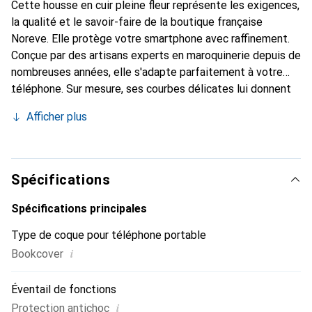
Cette housse en cuir pleine fleur représente les exigences,
la qualité et le savoir-faire de la boutique française
Noreve. Elle protège votre smartphone avec raffinement.
Conçue par des artisans experts en maroquinerie depuis de
nombreuses années, elle s'adapte parfaitement à votre
téléphone. Sur mesure, ses courbes délicates lui donnent
une véritable seconde peau. Elle devient l'accessoire
Afficher plus
élégant et indispensable pour votre smartphone.
Reconnaît internationalement pour ses produits de haute
qualité, la marque Noreve est un choix sûr pour une
clientèle exigeante.
Spécifications
Spécifications principales
Type de coque pour téléphone portable
i
Bookcover
Éventail de fonctions
i
Protection antichoc