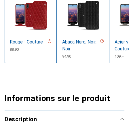
Rouge - Couture
Abaca Nero, Noir,
Acier v
Noir
Coutur
CHF
88.90
CHF
94.90
CHF
109.–
Informations sur le produit
Description