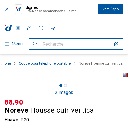
digitec
Vers l'app
Trouvez et commandez plus vite
Paramètres
Compte client
Listes de comparaison
Listes d'envies
Panier
Navigation par catégorie
Menu
Recherche
rtphone
Coque pour téléphone portable
Noreve Housse cuir vertical
2 images
CHF
88.90
Noreve
Housse cuir vertical
Huawei P20