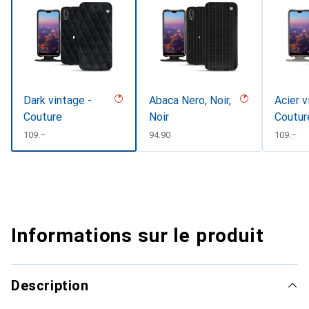
Dark vintage -
Abaca Nero, Noir,
Acier v
Couture
Noir
Coutur
CHF
109.–
CHF
94.90
CHF
109.–
Informations sur le produit
Description