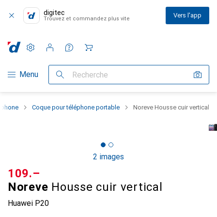
digitec
Vers l'app
Trouvez et commandez plus vite
Paramètres
Compte client
Listes de comparaison
Listes d'envies
Panier
Navigation par catégorie
Menu
Recherche
rtphone
Coque pour téléphone portable
Noreve Housse cuir vertical
2 images
CHF
109.–
Noreve
Housse cuir vertical
Huawei P20