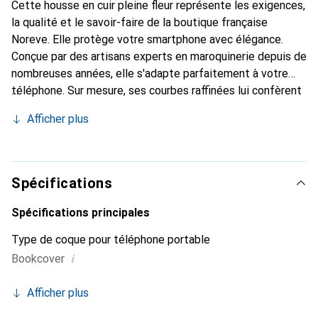
Cette housse en cuir pleine fleur représente les exigences,
la qualité et le savoir-faire de la boutique française
Noreve. Elle protège votre smartphone avec élégance.
Conçue par des artisans experts en maroquinerie depuis de
nombreuses années, elle s'adapte parfaitement à votre
téléphone. Sur mesure, ses courbes raffinées lui confèrent
une véritable seconde peau. Elle devient l'accessoire
Afficher plus
élégant et indispensable pour votre smartphone.
Reconnaître internationalement pour ses produits de
haute qualité, la marque Noreve est un choix sûr pour une
clientèle exigeante.
Spécifications
Spécifications principales
Type de coque pour téléphone portable
i
Bookcover
Afficher plus