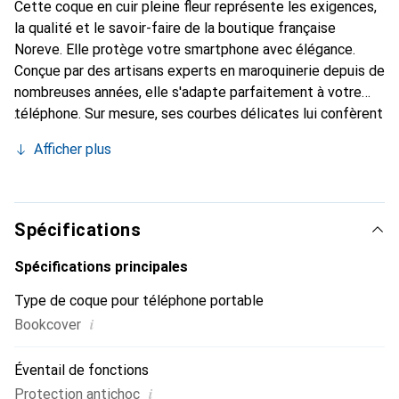
Cette coque en cuir pleine fleur représente les exigences,
la qualité et le savoir-faire de la boutique française
Noreve. Elle protège votre smartphone avec élégance.
Conçue par des artisans experts en maroquinerie depuis de
nombreuses années, elle s'adapte parfaitement à votre
téléphone. Sur mesure, ses courbes délicates lui confèrent
une véritable seconde peau. Elle devient l'accessoire chic
Afficher plus
et indispensable de votre smartphone. Reconnaître
internationalement pour ses produits de haute qualité, la
marque Noreve est un choix sûr pour une clientèle
exigeante.
Spécifications
Spécifications principales
Type de coque pour téléphone portable
i
Bookcover
Éventail de fonctions
i
Protection antichoc