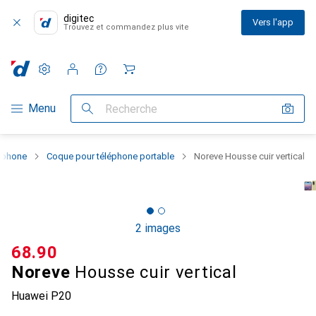
digitec
Vers l'app
Trouvez et commandez plus vite
Paramètres
Compte client
Listes de comparaison
Listes d'envies
Panier
Navigation par catégorie
Menu
Recherche
rtphone
Coque pour téléphone portable
Noreve Housse cuir vertical
2 images
CHF
68.90
Noreve
Housse cuir vertical
Huawei P20