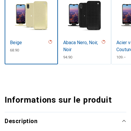
Beige
Abaca Nero, Noir,
Acier v
Noir
Coutur
CHF
68.90
CHF
94.90
CHF
109.–
Informations sur le produit
Description