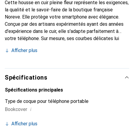
Cette housse en cuir pleine fleur représente les exigences,
la qualité et le savoir-faire de la boutique française
Noreve. Elle protège votre smartphone avec élégance.
Conçue par des artisans expérimentés ayant des années
d'expérience dans le cuir, elle s'adapte parfaitement à
votre téléphone. Sur mesure, ses courbes délicates lui
donnent une véritable seconde peau. Elle devient
Afficher plus
l'accessoire chic et indispensable pour votre smartphone.
Reconnaître internationalement pour ses produits de
haute qualité, la marque Noreve est un choix fiable pour
une clientèle exigeante.
Spécifications
Spécifications principales
Type de coque pour téléphone portable
i
Bookcover
Afficher plus