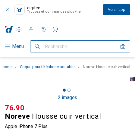
digitec
Vers l'app
Trouvez et commandez plus vite
Paramètres
Compte client
Listes de comparaison
Listes d'envies
Panier
Navigation par catégorie
Menu
Recherche
rtphone
Coque pour téléphone portable
Noreve Housse cuir vertical
2 images
CHF
76.90
Noreve
Housse cuir vertical
Apple iPhone 7 Plus