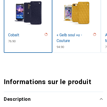
Cobalt
« Gelb soul »u -
A
Couture
CHF
76.90
CHF
94.90
7
Informations sur le produit
Description