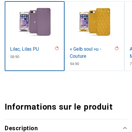
Lilac, Lilas PU
« Gelb soul »u -
A
Couture
CHF
58.90
CHF
94.90
7
Informations sur le produit
Description