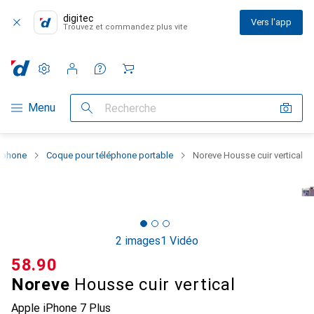
digitec
Vers l'app
Trouvez et commandez plus vite
Paramètres
Compte client
Listes de comparaison
Listes d'envies
Panier
Navigation par catégorie
Menu
Recherche
rtphone
Coque pour téléphone portable
Noreve Housse cuir vertical
2 images
1 Vidéo
CHF
58.90
Noreve
Housse cuir vertical
Apple iPhone 7 Plus