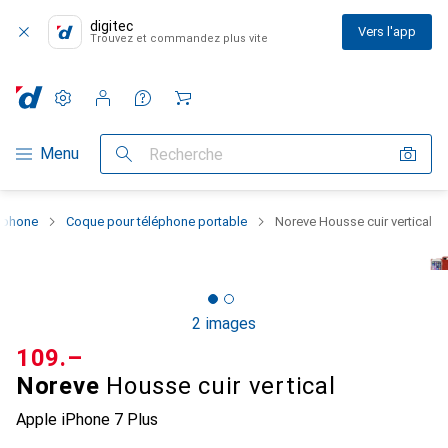
digitec
Vers l'app
Trouvez et commandez plus vite
Paramètres
Compte client
Listes de comparaison
Listes d'envies
Panier
Navigation par catégorie
Menu
Recherche
rtphone
Coque pour téléphone portable
Noreve Housse cuir vertical
2 images
CHF
109.–
Noreve
Housse cuir vertical
Apple iPhone 7 Plus