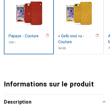
Papaye - Couture
« Gelb soul »u -
A
Couture
CHF
109.–
CHF
94.90
7
Informations sur le produit
Description