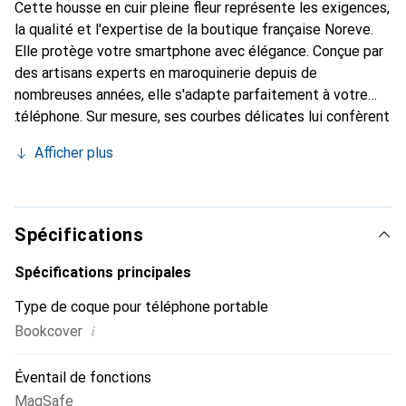
Cette housse en cuir pleine fleur représente les exigences,
la qualité et l'expertise de la boutique française Noreve.
Elle protège votre smartphone avec élégance. Conçue par
des artisans experts en maroquinerie depuis de
nombreuses années, elle s'adapte parfaitement à votre
téléphone. Sur mesure, ses courbes délicates lui confèrent
une véritable seconde peau. Elle devient un accessoire
Afficher plus
chic et indispensable pour votre smartphone.
Reconnaissance internationale pour ses produits de haute
qualité, la marque Noreve est un choix sûr pour une
clientèle exigeante.
Spécifications
Spécifications principales
Type de coque pour téléphone portable
i
Bookcover
Éventail de fonctions
MagSafe