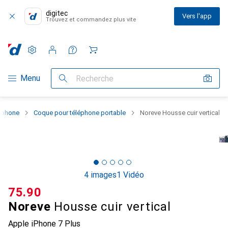
digitec
Vers l'app
Trouvez et commandez plus vite
Paramètres
Compte client
Listes de comparaison
Listes d'envies
Panier
Navigation par catégorie
Menu
Recherche
rtphone
Coque pour téléphone portable
Noreve Housse cuir vertical
4 images
1 Vidéo
CHF
75.90
Noreve
Housse cuir vertical
Apple iPhone 7 Plus