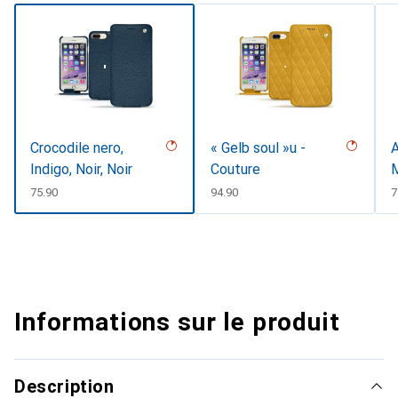
Crocodile nero,
« Gelb soul »u -
A
Indigo, Noir, Noir
Couture
CHF
75.90
CHF
94.90
7
Informations sur le produit
Description