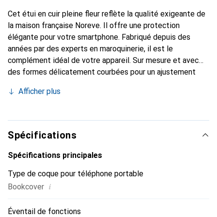
Cet étui en cuir pleine fleur reflète la qualité exigeante de
la maison française Noreve. Il offre une protection
élégante pour votre smartphone. Fabriqué depuis des
années par des experts en maroquinerie, il est le
complément idéal de votre appareil. Sur mesure et avec
des formes délicatement courbées pour un ajustement
parfait. Un accessoire élégant et le vêtement idéal pour
Afficher plus
votre smartphone. La marque Noreve est
internationalement reconnue pour ses produits de haute
qualité et constitue toujours un excellent choix pour le
client exigeant.
Spécifications
Spécifications principales
Type de coque pour téléphone portable
i
Bookcover
Éventail de fonctions