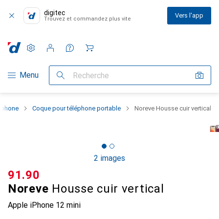
digitec
Vers l'app
Trouvez et commandez plus vite
Paramètres
Compte client
Listes de comparaison
Listes d'envies
Panier
Navigation par catégorie
Menu
Recherche
rtphone
Coque pour téléphone portable
Noreve Housse cuir vertical
2 images
CHF
91.90
Noreve
Housse cuir vertical
Apple iPhone 12 mini