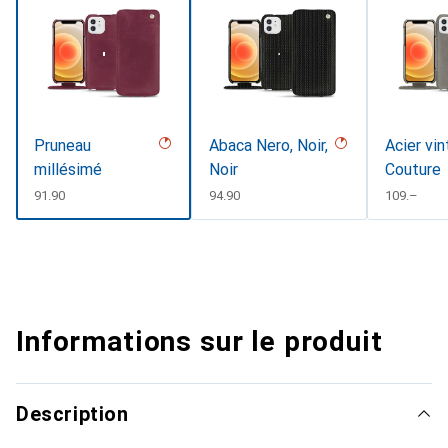
Pruneau
Abaca Nero, Noir,
Acier vin
millésimé
Noir
Couture
CHF
91.90
CHF
94.90
CHF
109.–
Informations sur le produit
Description