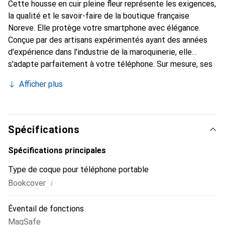
Cette housse en cuir pleine fleur représente les exigences,
la qualité et le savoir-faire de la boutique française
Noreve. Elle protège votre smartphone avec élégance.
Conçue par des artisans expérimentés ayant des années
d'expérience dans l'industrie de la maroquinerie, elle
s'adapte parfaitement à votre téléphone. Sur mesure, ses
courbes raffinées lui confèrent une véritable seconde peau.
Afficher plus
Elle devient un accessoire chic et indispensable pour votre
smartphone. Reconnaître internationalement pour ses
produits de haute qualité, la marque Noreve est un choix
fiable pour une clientèle exigeante.
Spécifications
Spécifications principales
Type de coque pour téléphone portable
i
Bookcover
Éventail de fonctions
MagSafe