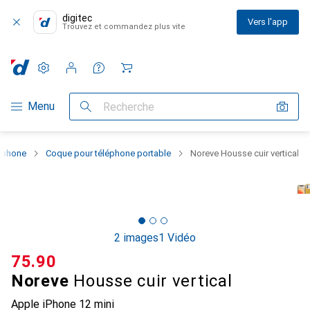
digitec
Vers l'app
Trouvez et commandez plus vite
Paramètres
Compte client
Listes de comparaison
Listes d'envies
Panier
Navigation par catégorie
Menu
Recherche
rtphone
Coque pour téléphone portable
Noreve Housse cuir vertical
2 images
1 Vidéo
CHF
75.90
Noreve
Housse cuir vertical
Apple iPhone 12 mini