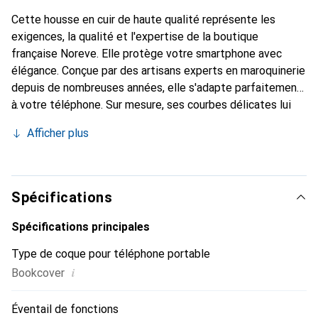
Cette housse en cuir de haute qualité représente les
exigences, la qualité et l'expertise de la boutique
française Noreve. Elle protège votre smartphone avec
élégance. Conçue par des artisans experts en maroquinerie
depuis de nombreuses années, elle s'adapte parfaitement
à votre téléphone. Sur mesure, ses courbes délicates lui
donnent une véritable seconde peau. Elle devient
Afficher plus
l'accessoire chic et indispensable de votre smartphone.
Reconnaître internationalement pour ses produits de
haute qualité, la marque Noreve est un choix sûr pour une
clientèle exigeante.
Spécifications
Spécifications principales
Type de coque pour téléphone portable
i
Bookcover
Éventail de fonctions