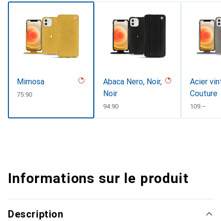
Mimosa
Abaca Nero, Noir,
Acier vin
Noir
Couture
CHF
75.90
CHF
94.90
CHF
109.–
Informations sur le produit
Description