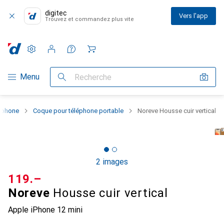
digitec
Vers l'app
Trouvez et commandez plus vite
Paramètres
Compte client
Listes de comparaison
Listes d'envies
Panier
Navigation par catégorie
Menu
Recherche
rtphone
Coque pour téléphone portable
Noreve Housse cuir vertical
2 images
CHF
119.–
Noreve
Housse cuir vertical
Apple iPhone 12 mini