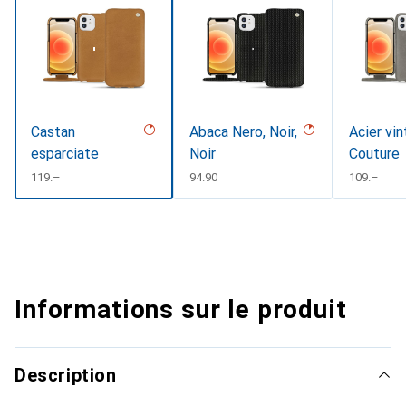
Castan
Abaca Nero, Noir,
Acier vin
esparciate
Noir
Couture
CHF
119.–
CHF
94.90
CHF
109.–
Informations sur le produit
Description