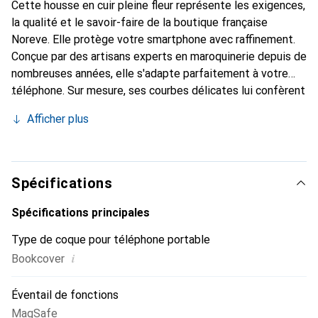
Cette housse en cuir pleine fleur représente les exigences,
la qualité et le savoir-faire de la boutique française
Noreve. Elle protège votre smartphone avec raffinement.
Conçue par des artisans experts en maroquinerie depuis de
nombreuses années, elle s'adapte parfaitement à votre
téléphone. Sur mesure, ses courbes délicates lui confèrent
une véritable seconde peau. Elle devient l'accessoire
Afficher plus
élégant et essentiel de votre smartphone. Reconnaître
internationalement pour ses produits de haute qualité, la
marque Noreve est un choix sûr pour une clientèle
exigeante.
Spécifications
Spécifications principales
Type de coque pour téléphone portable
i
Bookcover
Éventail de fonctions
MagSafe