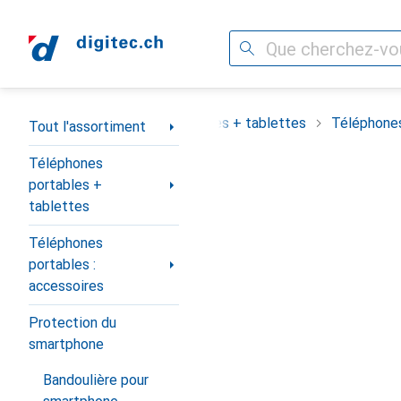
Recherche
Navigation par catégorie
assortiment
Téléphones portables + tablettes
Téléphones
Tout l'assortiment
Téléphones
portables +
tablettes
Téléphones
portables :
accessoires
Protection du
smartphone
Bandoulière pour