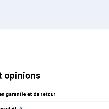
t opinions
en garantie et de retour
produit
0