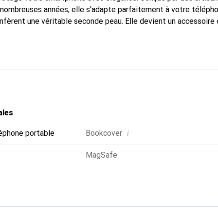
nombreuses années, elle s'adapte parfaitement à votre télépho
onfèrent une véritable seconde peau. Elle devient un accessoire 
naît internationalement pour ses produits de haute qualité, l
ientèle exigeante.
ales
i
éphone portable
Bookcover
MagSafe