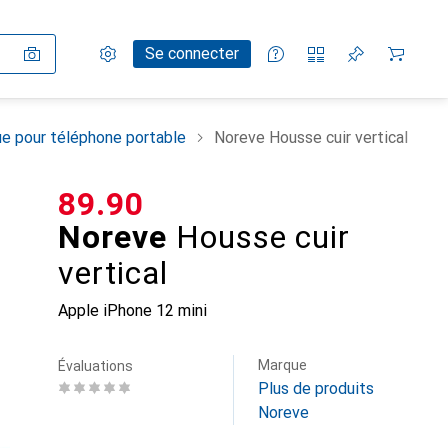
Paramètres
Compte client
Listes de comparaison
Listes d'envies
Panier
Se connecter
e pour téléphone portable
Noreve Housse cuir vertical
CHF
89.90
Noreve
Housse cuir
vertical
Apple iPhone 12 mini
Marque
Évaluations
Plus de produits
Noreve