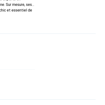
ne. Sur mesure, ses
chic et essentiel de
a marque Noreve est