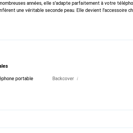
nombreuses années, elle s'adapte parfaitement à votre télépho
nfèrent une véritable seconde peau. Elle devient l'accessoire ch
connaître internationalement pour ses produits de haute quali
e clientèle exigeante.
ales
i
éphone portable
Backcover