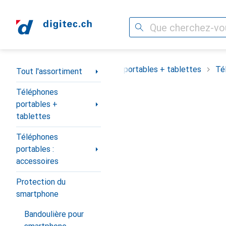
Recherche
Navigation par catégorie
Tout l'assortiment
Téléphones portables + tablettes
Té
Tout l'assortiment
Téléphones
portables +
tablettes
Téléphones
portables :
accessoires
Protection du
smartphone
Bandoulière pour