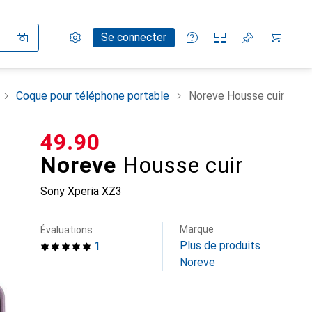
Paramètres
Compte client
Listes de comparaison
Listes d'envies
Panier
Se connecter
Coque pour téléphone portable
Noreve Housse cuir
CHF
49.90
Noreve
Housse cuir
Sony Xperia XZ3
Marque
Évaluations
Plus de produits
1
Noreve