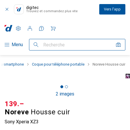
digitec
Vers l'app
Trouvez et commandez plus vite
Paramètres
Compte client
Listes de comparaison
Listes d'envies
Panier
Navigation par catégorie
Menu
Recherche
 du smartphone
Coque pour téléphone portable
Noreve Housse cuir
2 images
CHF
139.–
Noreve
Housse cuir
Sony Xperia XZ3