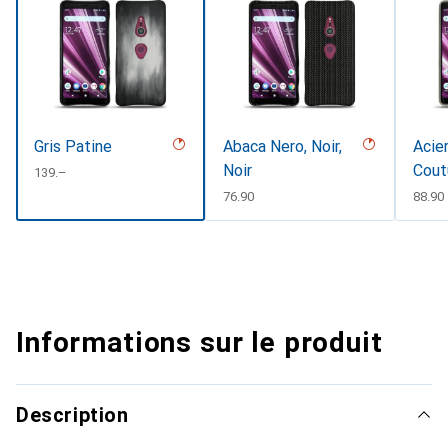
Gris Patine
Abaca Nero, Noir,
Acier
Noir
Cout
CHF
139.–
CHF
76.90
CHF
88.90
Informations sur le produit
Description