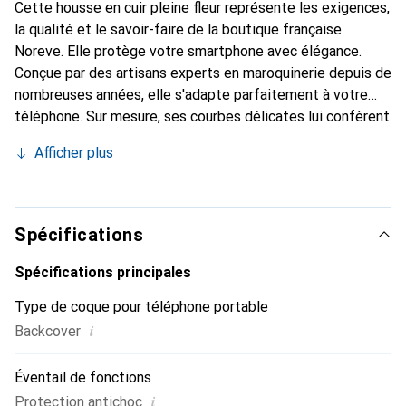
Cette housse en cuir pleine fleur représente les exigences,
la qualité et le savoir-faire de la boutique française
Noreve. Elle protège votre smartphone avec élégance.
Conçue par des artisans experts en maroquinerie depuis de
nombreuses années, elle s'adapte parfaitement à votre
téléphone. Sur mesure, ses courbes délicates lui confèrent
une véritable seconde peau. Elle devient l'accessoire chic
Afficher plus
et indispensable pour votre smartphone. Reconnu
internationalement pour ses produits de haute qualité, la
marque Noreve est un choix sûr pour une clientèle
exigeante.
Spécifications
Spécifications principales
Type de coque pour téléphone portable
i
Backcover
Éventail de fonctions
i
Protection antichoc