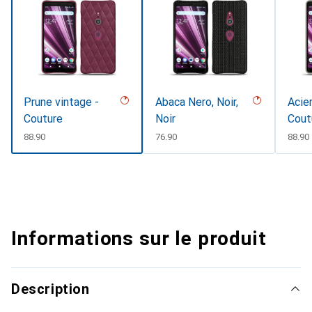
Prune vintage -
Abaca Nero, Noir,
Acier
Couture
Noir
Cout
CHF
88.90
CHF
76.90
CHF
88.90
Informations sur le produit
Description