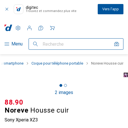
digitec
Vers l'app
Trouvez et commandez plus vite
Paramètres
Compte client
Listes de comparaison
Listes d'envies
Panier
Navigation par catégorie
Menu
Recherche
 du smartphone
Coque pour téléphone portable
Noreve Housse cuir
2 images
CHF
88.90
Noreve
Housse cuir
Sony Xperia XZ3