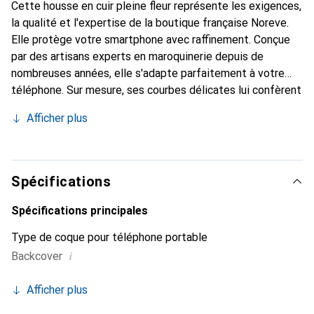
Cette housse en cuir pleine fleur représente les exigences,
la qualité et l'expertise de la boutique française Noreve.
Elle protège votre smartphone avec raffinement. Conçue
par des artisans experts en maroquinerie depuis de
nombreuses années, elle s'adapte parfaitement à votre
téléphone. Sur mesure, ses courbes délicates lui confèrent
une véritable seconde peau. Elle devient l'accessoire chic
Afficher plus
et essentiel de votre smartphone. Reconnaître
internationalement pour ses produits de haute qualité, la
marque Noreve est un choix sûr pour une clientèle
exigeante.
Spécifications
Spécifications principales
Type de coque pour téléphone portable
i
Backcover
Afficher plus