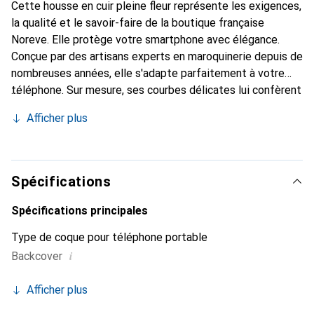
Cette housse en cuir pleine fleur représente les exigences,
la qualité et le savoir-faire de la boutique française
Noreve. Elle protège votre smartphone avec élégance.
Conçue par des artisans experts en maroquinerie depuis de
nombreuses années, elle s'adapte parfaitement à votre
téléphone. Sur mesure, ses courbes délicates lui confèrent
une véritable seconde peau. Elle devient l'accessoire chic
Afficher plus
et indispensable pour votre smartphone. Reconnaître
internationalement pour ses produits de haute qualité, la
marque Noreve est un choix sûr pour une clientèle
exigeante.
Spécifications
Spécifications principales
Type de coque pour téléphone portable
i
Backcover
Afficher plus