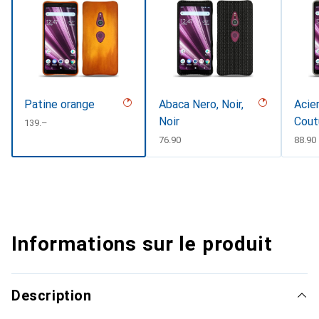
Patine orange
Abaca Nero, Noir,
Acier
Noir
Cout
CHF
139.–
CHF
76.90
CHF
88.90
Informations sur le produit
Description