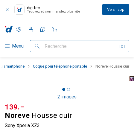
digitec
Vers l'app
Trouvez et commandez plus vite
Paramètres
Compte client
Listes de comparaison
Listes d'envies
Panier
Navigation par catégorie
Menu
Recherche
 du smartphone
Coque pour téléphone portable
Noreve Housse cuir
2 images
CHF
139.–
Noreve
Housse cuir
Sony Xperia XZ3