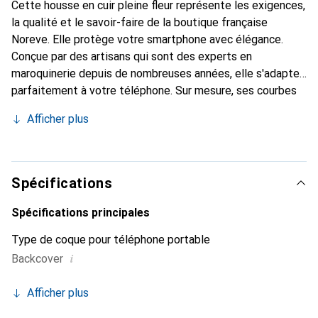
Cette housse en cuir pleine fleur représente les exigences,
la qualité et le savoir-faire de la boutique française
Noreve. Elle protège votre smartphone avec élégance.
Conçue par des artisans qui sont des experts en
maroquinerie depuis de nombreuses années, elle s'adapte
parfaitement à votre téléphone. Sur mesure, ses courbes
raffinées lui donnent une véritable seconde peau. Elle
Afficher plus
devient l'accessoire chic et indispensable pour votre
smartphone. Reconnaître internationalement pour ses
produits de haute qualité, la marque Noreve est un choix
sûr pour une clientèle exigeante.
Spécifications
Spécifications principales
Type de coque pour téléphone portable
i
Backcover
Afficher plus