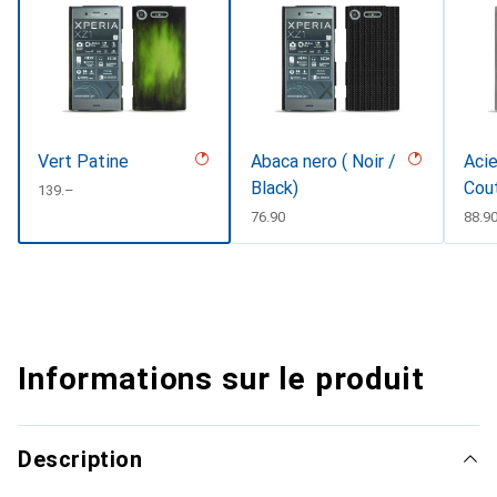
Vert Patine
Abaca nero ( Noir /
Acie
Black)
Cou
CHF
139.–
CHF
76.90
CHF
88.9
Informations sur le produit
Description