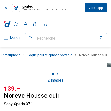
digitec
Vers l'app
Trouvez et commandez plus vite
Paramètres
Compte client
Listes de comparaison
Listes d'envies
Panier
Navigation par catégorie
Menu
Recherche
 du smartphone
Coque pour téléphone portable
Noreve Housse cuir
2 images
CHF
139.–
Noreve
Housse cuir
Sony Xperia XZ1