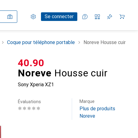
Paramètres
Compte client
Listes de comparaison
Listes d'envies
Panier
Se connecter
Coque pour téléphone portable
Noreve Housse cuir
CHF
40.90
Noreve
Housse cuir
Sony Xperia XZ1
Marque
Évaluations
Plus de produits
Noreve