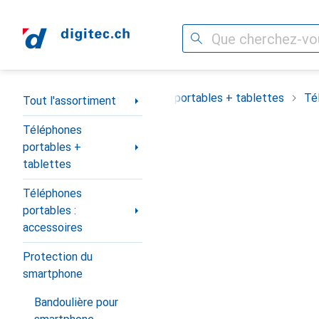
Recherche
Navigation par catégorie
Tout l'assortiment
Téléphones portables + tablettes
Té
Tout l'assortiment
Téléphones
portables +
tablettes
Téléphones
portables :
accessoires
Protection du
smartphone
Bandoulière pour