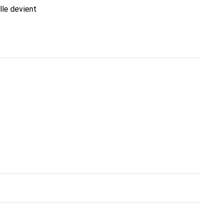
lle devient
nal pour ses produits