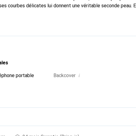
ses courbes délicates lui donnent une véritable seconde peau. E
dispensable pour votre smartphone. Reconnaissable à l'internatio
que Noreve est un choix fiable pour une clientèle exigeante.
ales
i
éphone portable
Backcover