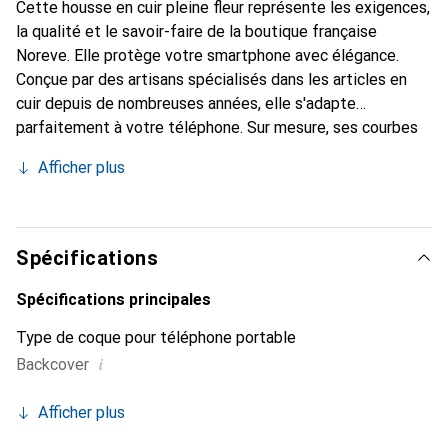
Cette housse en cuir pleine fleur représente les exigences,
la qualité et le savoir-faire de la boutique française
Noreve. Elle protège votre smartphone avec élégance.
Conçue par des artisans spécialisés dans les articles en
cuir depuis de nombreuses années, elle s'adapte
parfaitement à votre téléphone. Sur mesure, ses courbes
délicates lui confèrent une véritable seconde peau. Elle
Afficher plus
devient l'accessoire chic et indispensable pour votre
smartphone. Reconnaissable à l'international pour ses
produits de haute qualité, la marque Noreve est un choix
sûr pour une clientèle exigeante.
Spécifications
Spécifications principales
Type de coque pour téléphone portable
i
Backcover
Afficher plus