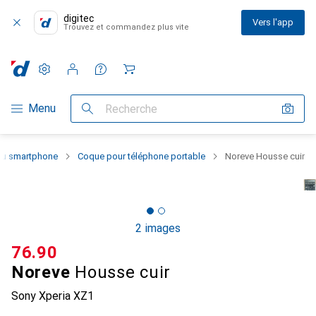
digitec
Vers l'app
Trouvez et commandez plus vite
Paramètres
Compte client
Listes de comparaison
Listes d'envies
Panier
Navigation par catégorie
Menu
Recherche
 du smartphone
Coque pour téléphone portable
Noreve Housse cuir
2 images
CHF
76.90
Noreve
Housse cuir
Sony Xperia XZ1