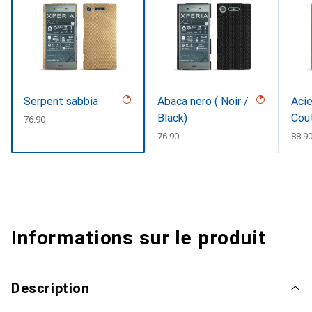
Serpent sabbia
Abaca nero ( Noir /
Acie
Black)
Cou
CHF
76.90
CHF
76.90
CHF
88.9
Informations sur le produit
Description